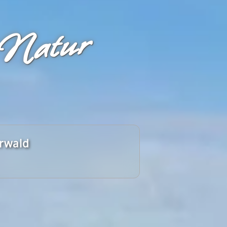
 Natur
erwald