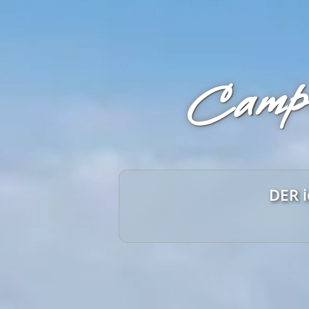
Campi
DER i