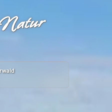
 Natur
erwald