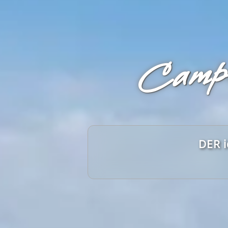
Campi
DER i