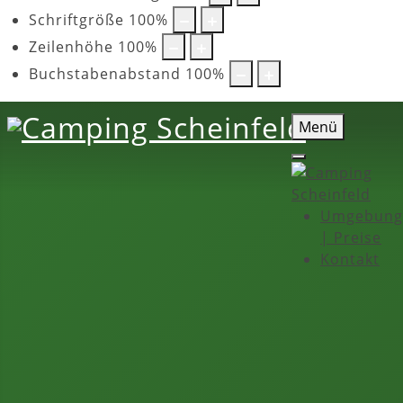
Schriftgröße
100
%
Zeilenhöhe
100
%
Buchstabenabstand
100
%
Menü
Umgebung
| Preise
Kontakt