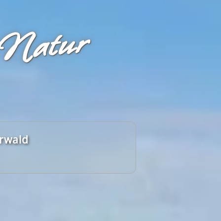
 Natur
erwald