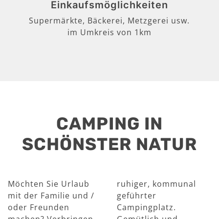
Einkaufsmöglichkeiten
Supermärkte, Bäckerei, Metzgerei usw.
im Umkreis von 1km
CAMPING IN
SCHÖNSTER NATUR
Möchten Sie Urlaub
ruhiger, kommunal
mit der Familie und /
geführter
oder Freunden
Campingplatz.
machen? Verbringen
Gemütlich und