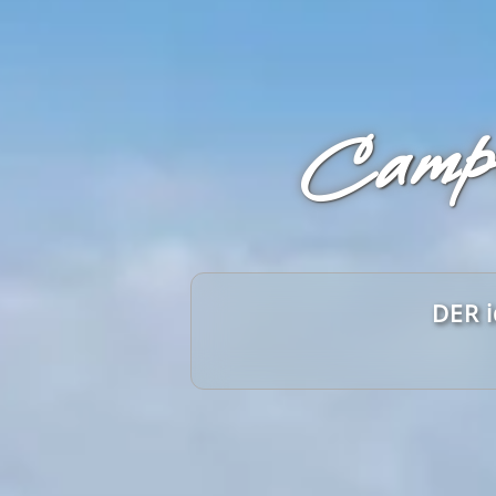
Campi
DER i