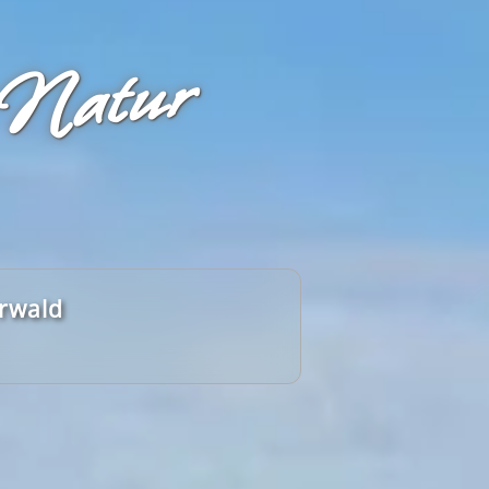
 Natur
erwald